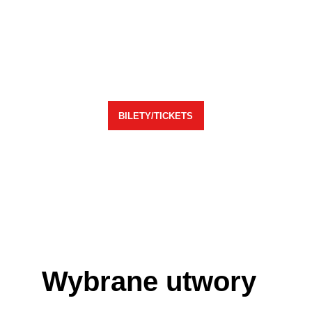
2027!
Bilety: pula EARLY BIRD TICKETS 
wyprzedana.
Bilety z pierwszej puli dostępne poniżej:
BILETY/TICKETS
https://progmetalrock.tixx.pl/
 BILETY/TICKETS
24–25 lipca 2027 | Ostrów Wielkopolski 
| 
Ostrów Rock Festival – tam, gdzie 
muzyka żyje naprawdę!
Wybrane utwory 