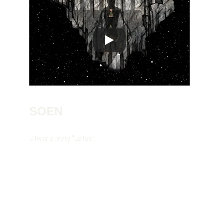
SOEN
Utwór z płyty "Lotus"